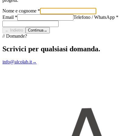
progetti.
Nome e cognome *
Email *
Telefono / WhatsApp *
←
Indietro
Continua
→
//
Domande?
Scrivici per qualsiasi domanda.
info@alcolab.it
→