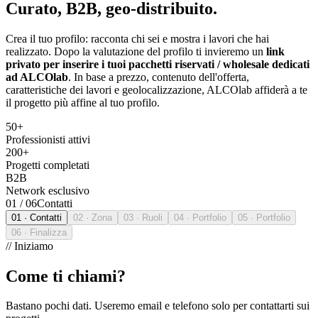
Curato, B2B, geo-distribuito.
Crea il tuo profilo: racconta chi sei e mostra i lavori che hai
realizzato. Dopo la valutazione del profilo ti invieremo un
link
privato per inserire i tuoi pacchetti riservati / wholesale dedicati
ad ALCOlab
. In base a prezzo, contenuto dell'offerta,
caratteristiche dei lavori e geolocalizzazione, ALCOlab affiderà a te
il progetto più affine al tuo profilo.
50+
Professionisti attivi
200+
Progetti completati
B2B
Network esclusivo
01
/
06
Contatti
01
·
Contatti
02
·
Zona
03
·
Ruoli
04
·
Portfolio
05
·
Portfolio
06
·
Finalizza
//
Iniziamo
Come ti chiami?
Bastano pochi dati. Useremo email e telefono solo per contattarti sui